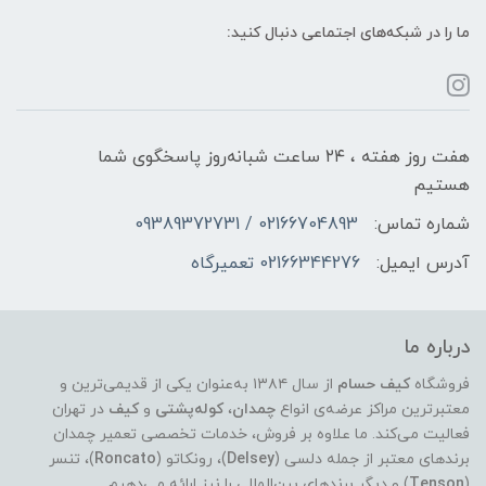
ما را در شبکه‌های اجتماعی دنبال کنید:
هفت روز هفته ، ۲۴ ساعت شبانه‌روز پاسخگوی شما
هستیم
شماره تماس:
02166704893 / 09389372731
آدرس ایمیل:
02166344276 تعمیرگاه
درباره ما
فروشگاه
کیف حسام
از سال ۱۳۸۴ به‌عنوان یکی از قدیمی‌ترین و
معتبرترین مراکز عرضه‌ی انواع
چمدان
،
کوله‌پشتی
و
کیف
در تهران
فعالیت می‌کند. ما علاوه بر فروش، خدمات تخصصی تعمیر چمدان
برندهای معتبر از جمله دلسی (
Delsey
)، رونکاتو (
Roncato
)، تنسر
(
Tenson
) و دیگر برندهای بین‌المللی را نیز ارائه می‌دهیم.