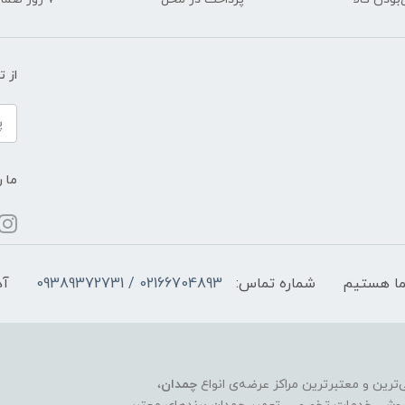
از 
ما ر
شماره تماس:
02166704893 / 09389372731
آد
چمدان
،