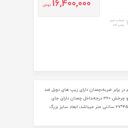
16,400,000
تومان
ضمانت اصل
بودن کالا
 P.P میباشد کاملا نشکن و مقاوم در برابر ضربه،چمدان دارای زیپ های دوبل ضد
سرقت و همچنین زیپ افزایش حجم است،قفل TSA بین المللی ضد سرقت،دارای چرخ های دابل ژله ای بی صدا سایلنت و چرخش 360 درجه،داخل چمدان دارای جای
لباس خیس و چرک و دیوایدر جدا کنند میباشد . ابعاد چمدان سایز کوچک 52*37*21 سانتی متر ابعاد سایز متوسط 65*45*27 سانتی متر میباشد، ابعاد سایز بزرگ