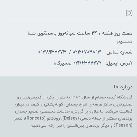
هفت روز هفته ، ۲۴ ساعت شبانه‌روز پاسخگوی شما
هستیم
شماره تماس:
02166704893 / 09389372731
آدرس ایمیل:
02166344276 تعمیرگاه
درباره ما
فروشگاه
کیف حسام
از سال ۱۳۸۴ به‌عنوان یکی از قدیمی‌ترین و
معتبرترین مراکز عرضه‌ی انواع
چمدان
،
کوله‌پشتی
و
کیف
در تهران
فعالیت می‌کند. ما علاوه بر فروش، خدمات تخصصی تعمیر چمدان
برندهای معتبر از جمله دلسی (
Delsey
)، رونکاتو (
Roncato
)، تنسر
(
Tenson
) و دیگر برندهای بین‌المللی را نیز ارائه می‌دهیم.