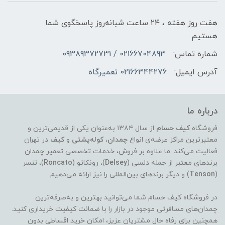
هفت روز هفته ، ۲۴ ساعت شبانه‌روز پاسخگوی شما
هستیم
شماره تماس:
02166704893 / 09389372731
آدرس ایمیل:
02166344276 تعمیرگاه
درباره ما
فروشگاه
کیف حسام
از سال ۱۳۸۴ به‌عنوان یکی از قدیمی‌ترین و
معتبرترین مراکز عرضه‌ی انواع
چمدان
،
کوله‌پشتی
و
کیف
در تهران
فعالیت می‌کند. ما علاوه بر فروش، خدمات تخصصی تعمیر چمدان
برندهای معتبر از جمله دلسی (
Delsey
)، رونکاتو (
Roncato
)، تنسر
(
Tenson
) و دیگر برندهای بین‌المللی را نیز ارائه می‌دهیم.
در فروشگاه کیف حسام شما می‌توانید بهترین و به‌صرفه‌ترین
چمدان‌های مسافرتی موجود در بازار را با ضمانت کیفیت خریداری کنید.
همچنین برای رفاه حال مشتریان عزیز، امکان خرید اقساطی بدون