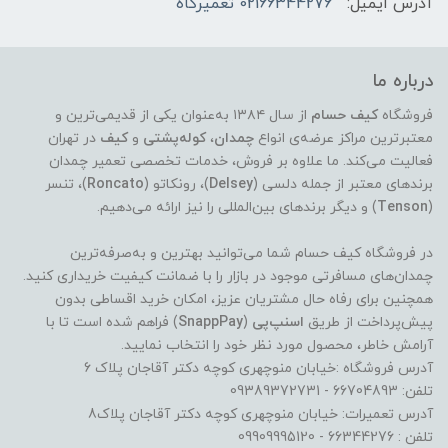
آدرس ایمیل:
02166344276 تعمیرگاه
درباره ما
فروشگاه
کیف حسام
از سال ۱۳۸۴ به‌عنوان یکی از قدیمی‌ترین و
معتبرترین مراکز عرضه‌ی انواع
چمدان
،
کوله‌پشتی
و
کیف
در تهران
فعالیت می‌کند. ما علاوه بر فروش، خدمات تخصصی تعمیر چمدان
برندهای معتبر از جمله دلسی (
Delsey
)، رونکاتو (
Roncato
)، تنسر
(
Tenson
) و دیگر برندهای بین‌المللی را نیز ارائه می‌دهیم.
در فروشگاه کیف حسام شما می‌توانید بهترین و به‌صرفه‌ترین
چمدان‌های مسافرتی موجود در بازار را با ضمانت کیفیت خریداری کنید.
همچنین برای رفاه حال مشتریان عزیز، امکان خرید اقساطی بدون
پیش‌پرداخت از طریق
اسنپ‌پی
(
SnappPay
) فراهم شده است تا با
آرامش خاطر، محصول مورد نظر خود را انتخاب نمایید.
آدرس فروشگاه :خیابان منوچهری کوچه دکتر آقاجان پلاک 6
تلفن: 66704893 - 09389372731
آدرس تعمیرات: خیابان منوچهری کوچه دکتر آقاجان پلاک8
تلفن : 66344276 - 09909995120