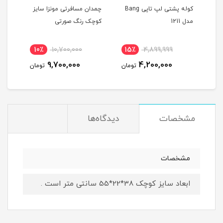
کوله پشتی لپ تاپی Bang
چمدان مسافرتی مونزا سایز
چمدا
مدل 1211
کوچک رنگ صورتی
کوچک
10٪
10,700,000
15٪
4,899,999
1
9,700,000
4,200,000
مان
تومان
تومان
مشخصات
دیدگاه‌ها
مشخصات
ابعاد سایز کوچک 38*22*55 سانتی متر است .