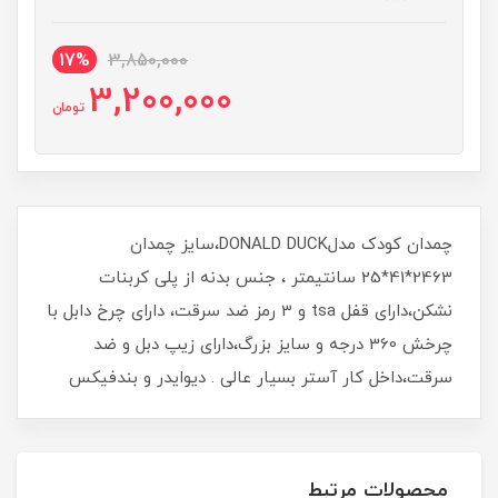
17%
3,850,000
3,200,000
تومان
چمدان کودک مدلDONALD DUCK،سایز چمدان
2463*41*25 سانتیمتر ، جنس بدنه از پلی کربنات
نشکن،دارای قفل tsa و 3 رمز ضد سرقت، دارای چرخ دابل با
چرخش 360 درجه و سایز بزرگ،دارای زیپ دبل و ضد
سرقت،داخل کار آستر بسیار عالی . دیوایدر و بندفیکس
محصولات مرتبط