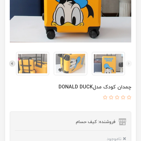
چمدان کودک مدلDONALD DUCK
فروشنده: کیف حسام
ناموجود