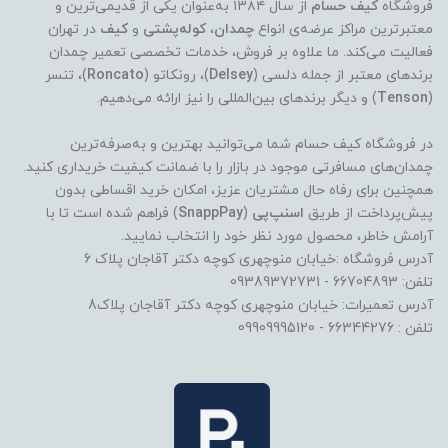
فروشگاه
کیف حسام
از سال ۱۳۸۴ به‌عنوان یکی از قدیمی‌ترین و
معتبرترین مراکز عرضه‌ی انواع
چمدان
،
کوله‌پشتی
و
کیف
در تهران
فعالیت می‌کند. ما علاوه بر فروش، خدمات تخصصی تعمیر چمدان
برندهای معتبر از جمله دلسی (
Delsey
)، رونکاتو (
Roncato
)، تنسر
(
Tenson
) و دیگر برندهای بین‌المللی را نیز ارائه می‌دهیم.
در فروشگاه کیف حسام شما می‌توانید بهترین و به‌صرفه‌ترین
چمدان‌های مسافرتی موجود در بازار را با ضمانت کیفیت خریداری کنید.
همچنین برای رفاه حال مشتریان عزیز، امکان خرید اقساطی بدون
پیش‌پرداخت از طریق
اسنپ‌پی
(
SnappPay
) فراهم شده است تا با
آرامش خاطر، محصول مورد نظر خود را انتخاب نمایید.
آدرس فروشگاه :خیابان منوچهری کوچه دکتر آقاجان پلاک 6
تلفن: 66704893 - 09389372731
آدرس تعمیرات: خیابان منوچهری کوچه دکتر آقاجان پلاک8
تلفن : 66344276 - 09909995120