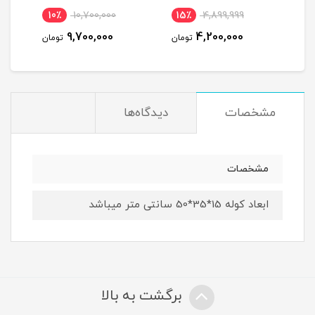
10٪
10,700,000
15٪
4,899,999
1
9,700,000
4,200,000
مان
تومان
تومان
مشخصات
دیدگاه‌ها
مشخصات
ابعاد کوله 15*35*50 سانتی متر میباشد
برگشت به بالا