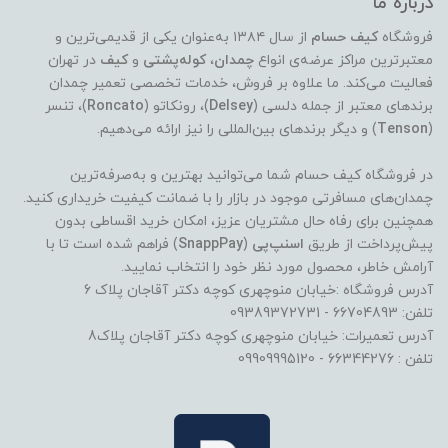
درباره ما
فروشگاه
کیف حسام
از سال ۱۳۸۴ به‌عنوان یکی از قدیمی‌ترین و
معتبرترین مراکز عرضه‌ی انواع
چمدان
،
کوله‌پشتی
و
کیف
در تهران
فعالیت می‌کند. ما علاوه بر فروش، خدمات تخصصی تعمیر چمدان
برندهای معتبر از جمله دلسی (
Delsey
)، رونکاتو (
Roncato
)، تنسر
(
Tenson
) و دیگر برندهای بین‌المللی را نیز ارائه می‌دهیم.
در فروشگاه کیف حسام شما می‌توانید بهترین و به‌صرفه‌ترین
چمدان‌های مسافرتی موجود در بازار را با ضمانت کیفیت خریداری کنید.
همچنین برای رفاه حال مشتریان عزیز، امکان خرید اقساطی بدون
پیش‌پرداخت از طریق
اسنپ‌پی
(
SnappPay
) فراهم شده است تا با
آرامش خاطر، محصول مورد نظر خود را انتخاب نمایید.
آدرس فروشگاه :خیابان منوچهری کوچه دکتر آقاجان پلاک 6
تلفن: 66704893 - 09389372731
آدرس تعمیرات: خیابان منوچهری کوچه دکتر آقاجان پلاک8
تلفن : 66344276 - 09909995120