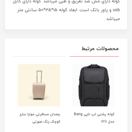
کوله دارای مش ضد تعریق و طبی میباشد. کوله دارای کابل
usb و پاور بانک است. ابعاد کوله 15*35*50 سانتی متر
میباشد .
محصولات مرتبط
کوله پشتی لپ تاپی Bang
چمدان مسافرتی مونزا سایز
چمدا
مدل 1211
کوچک رنگ صورتی
کوچک