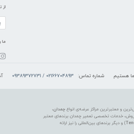
از 
ما ر
شماره تماس:
02166704893 / 09389372731
آد
چمدان
،
ر فروش، خدمات تخصصی تعمیر چمدان برندهای معتبر
Ten
) و دیگر برندهای بین‌المللی را نیز ارائه