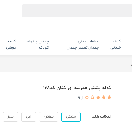
کیف
قطعات یدکی
چمدان و کوله
کیف
خلبانی
چمدان،تعمیر چمدان
کودک
دوشی
کوله پشتی مدرسه ای کتان کد168
از 9
انتخاب رنگ:
مشکی
بنفش
آبی
سبز