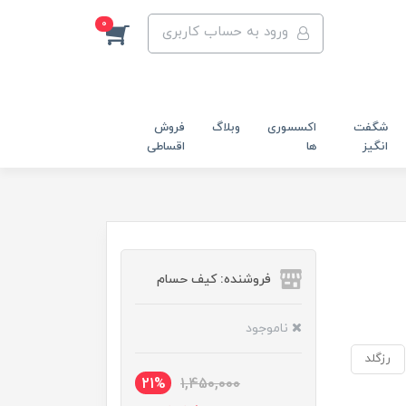
0
ورود به حساب کاربری
شگفت
اکسسوری
وبلاگ
فروش
انگیز
ها
اقساطی
فروشنده: کیف حسام
ناموجود
رزگلد
21%
1,450,000