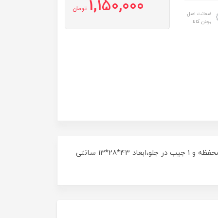
1,150,000
تومان
ضمانت اصل
بودن کالا
کوله پشتی مدرسه ای کتان کد168،جنس بدنه از کتان نخ،دسته ها دارای مش ضد تعریق ، دارای جای بطری آب،دارای 3 محفظه و 1 جیب در جلو،ابعاد 43*28*13 سانتی