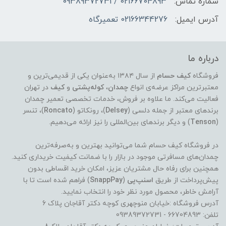
شماره تماس:
02166704893 / 09389372731
آدرس ایمیل:
02166344276 تعمیرگاه
درباره ما
فروشگاه
کیف حسام
از سال ۱۳۸۴ به‌عنوان یکی از قدیمی‌ترین و
معتبرترین مراکز عرضه‌ی انواع
چمدان
،
کوله‌پشتی
و
کیف
در تهران
فعالیت می‌کند. ما علاوه بر فروش، خدمات تخصصی تعمیر چمدان
برندهای معتبر از جمله دلسی (
Delsey
)، رونکاتو (
Roncato
)، تنسر
(
Tenson
) و دیگر برندهای بین‌المللی را نیز ارائه می‌دهیم.
در فروشگاه کیف حسام شما می‌توانید بهترین و به‌صرفه‌ترین
چمدان‌های مسافرتی موجود در بازار را با ضمانت کیفیت خریداری کنید.
همچنین برای رفاه حال مشتریان عزیز، امکان خرید اقساطی بدون
پیش‌پرداخت از طریق
اسنپ‌پی
(
SnappPay
) فراهم شده است تا با
آرامش خاطر، محصول مورد نظر خود را انتخاب نمایید.
آدرس فروشگاه :خیابان منوچهری کوچه دکتر آقاجان پلاک 6
تلفن: 66704893 - 09389372731