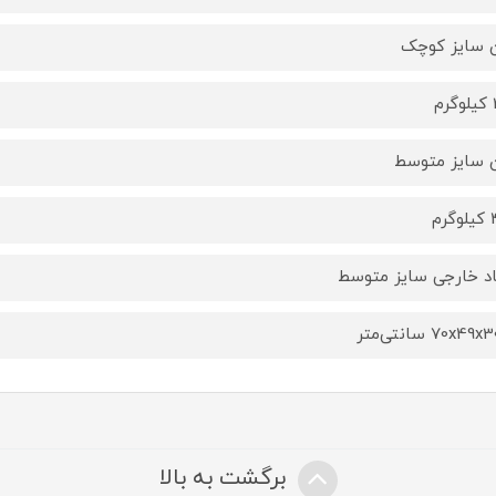
 سایز کوچک
م
 سایز متوسط
رم
اد خارجی سایز متوسط
70x49 سانتی‌متر
برگشت به بالا