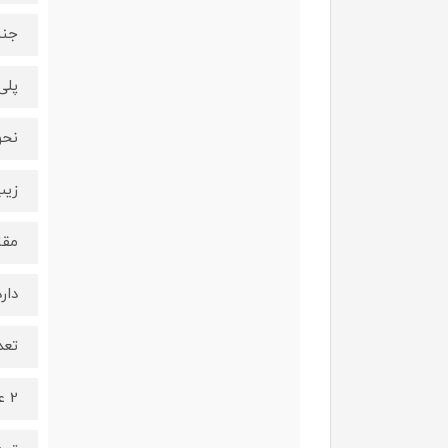
جنس
پلی
نحو
زی
مقا
دارد
تعد
2 عدد