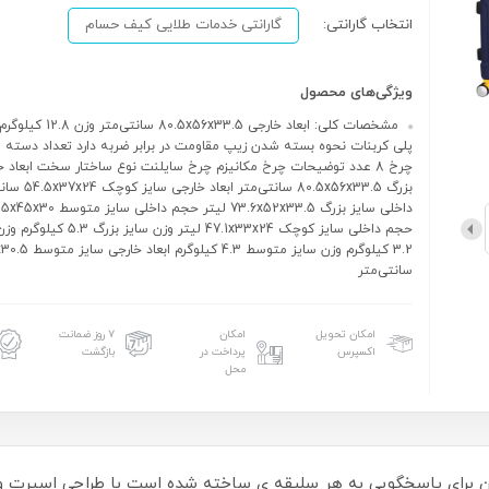
انتخاب گارانتی:
گارانتی خدمات طلایی کیف حسام
ویژگی‌های محصول
مشخصات کلی: ابعاد خارجی 6x33.5
چرخ 8 عدد توضیحات چرخ مکانیزم چرخ سایلنت نوع ساختار سخت ابعاد خ
بزرگ 80.5x56x33.5 سا
حجم داخلی سایز کوچک 47.1x33x24 لیتر 
3.2 کیلوگرم وزن سایز متوسط 4.3
سانتی‌متر
امکان تحویل
امکان
۷ روز ضمانت
اکسپرس
پرداخت در
بازگشت
محل
خصصان انگلستان برای پاسخگویی به هر سلیقه ی ساخته شده است با طراحی اس