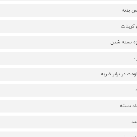
 بدنه
 کربنات
ه بسته شدن
پ
ومت در برابر ضربه
اد دسته