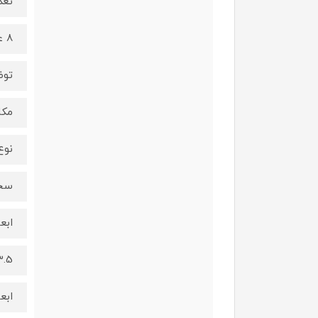
تعد
8 عدد
توض
مکا
نوع
سخ
ابع
x33.5
ابع