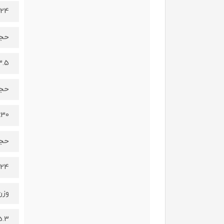
37x24
حجم
33.5
حجم
5x30
حجم
3x24
وزن
5.3 کیلوگ