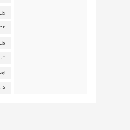
وزن
3.2 کیلوگر
وزن
4.3 کیلوگ
ابع
x30.5