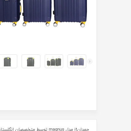
چمدانit مدل magnus توسط مت