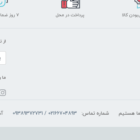
ودن کالا
پرداخت در محل
۷ روز ضمانت بازگشت
از 
ما ر
شماره تماس:
02166704893 / 09389372731
آد