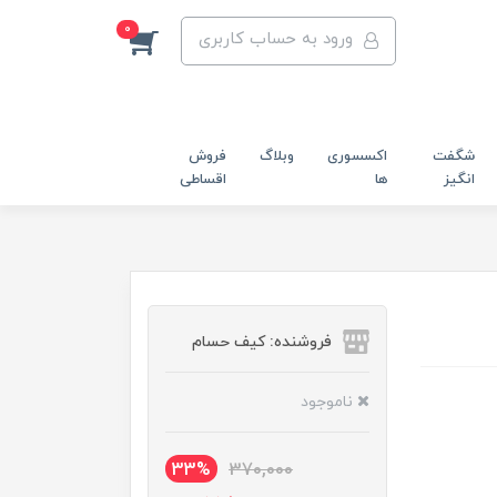
0
ورود به حساب کاربری
شگفت
اکسسوری
وبلاگ
فروش
انگیز
ها
اقساطی
فروشنده: کیف حسام
ناموجود
33%
370,000