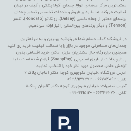
معتبرترین مراکز عرضه‌ی انواع
چمدان
،
کوله‌پشتی
و
کیف
در تهران
فعالیت می‌کند. ما علاوه بر فروش، خدمات تخصصی تعمیر چمدان
برندهای معتبر از جمله دلسی (
Delsey
)، رونکاتو (
Roncato
)، تنسر
(
Tenson
) و دیگر برندهای بین‌المللی را نیز ارائه می‌دهیم.
در فروشگاه کیف حسام شما می‌توانید بهترین و به‌صرفه‌ترین
چمدان‌های مسافرتی موجود در بازار را با ضمانت کیفیت خریداری کنید.
همچنین برای رفاه حال مشتریان عزیز، امکان خرید اقساطی بدون
پیش‌پرداخت از طریق
اسنپ‌پی
(
SnappPay
) فراهم شده است تا با
آرامش خاطر، محصول مورد نظر خود را انتخاب نمایید.
آدرس فروشگاه :خیابان منوچهری کوچه دکتر آقاجان پلاک 6
تلفن: 66704893 - 09389372731
آدرس تعمیرات: خیابان منوچهری کوچه دکتر آقاجان پلاک8
تلفن : 66344276 - 09909995120