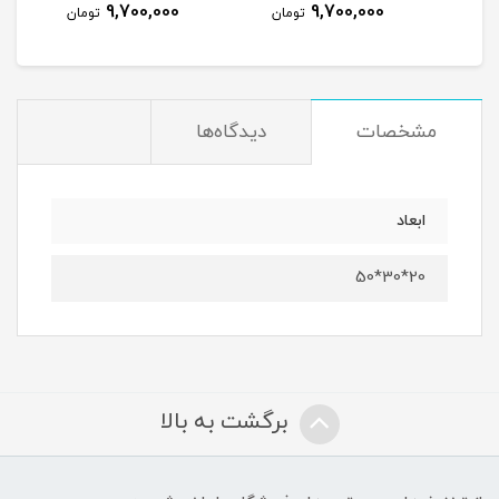
9,700,000
9,700,000
مان
تومان
تومان
مشخصات
دیدگاه‌ها
ابعاد
20*30*50
برگشت به بالا