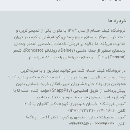
درباره ما
فروشگاه
کیف حسام
از سال ۱۳۸۴ به‌عنوان یکی از قدیمی‌ترین و
معتبرترین مراکز عرضه‌ی انواع
چمدان
،
کوله‌پشتی
و
کیف
در تهران
فعالیت می‌کند. ما علاوه بر فروش، خدمات تخصصی تعمیر چمدان
برندهای معتبر از جمله دلسی (
Delsey
)، رونکاتو (
Roncato
)، تنسر
(
Tenson
) و دیگر برندهای بین‌المللی را نیز ارائه می‌دهیم.
در فروشگاه کیف حسام شما می‌توانید بهترین و به‌صرفه‌ترین
چمدان‌های مسافرتی موجود در بازار را با ضمانت کیفیت خریداری کنید.
همچنین برای رفاه حال مشتریان عزیز، امکان خرید اقساطی بدون
پیش‌پرداخت از طریق
اسنپ‌پی
(
SnappPay
) فراهم شده است تا با
آرامش خاطر، محصول مورد نظر خود را انتخاب نمایید.
آدرس فروشگاه :خیابان منوچهری کوچه دکتر آقاجان پلاک 6
تلفن: 66704893 - 09389372731
آدرس تعمیرات: خیابان منوچهری کوچه دکتر آقاجان پلاک8
تلفن : 66344276 - 09909995120