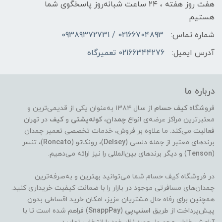
هفت روز هفته ، ۲۴ ساعت شبانه‌روز پاسخگوی شما
هستیم
شماره تماس:
02166704893 / 09389372731
آدرس ایمیل:
02166344276 تعمیرگاه
درباره ما
فروشگاه
کیف حسام
از سال ۱۳۸۴ به‌عنوان یکی از قدیمی‌ترین و
معتبرترین مراکز عرضه‌ی انواع
چمدان
،
کوله‌پشتی
و
کیف
در تهران
فعالیت می‌کند. ما علاوه بر فروش، خدمات تخصصی تعمیر چمدان
برندهای معتبر از جمله دلسی (
Delsey
)، رونکاتو (
Roncato
)، تنسر
(
Tenson
) و دیگر برندهای بین‌المللی را نیز ارائه می‌دهیم.
در فروشگاه کیف حسام شما می‌توانید بهترین و به‌صرفه‌ترین
چمدان‌های مسافرتی موجود در بازار را با ضمانت کیفیت خریداری کنید.
همچنین برای رفاه حال مشتریان عزیز، امکان خرید اقساطی بدون
پیش‌پرداخت از طریق
اسنپ‌پی
(
SnappPay
) فراهم شده است تا با