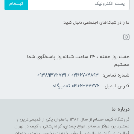
ثبت‌نام
ما را در شبکه‌های اجتماعی دنبال کنید:
هفت روز هفته ، ۲۴ ساعت شبانه‌روز پاسخگوی شما
هستیم
شماره تماس:
02166704893 / 09389372731
آدرس ایمیل:
02166344276 تعمیرگاه
درباره ما
فروشگاه
کیف حسام
از سال ۱۳۸۴ به‌عنوان یکی از قدیمی‌ترین و
معتبرترین مراکز عرضه‌ی انواع
چمدان
،
کوله‌پشتی
و
کیف
در تهران
فعالیت می‌کند. ما علاوه بر فروش، خدمات تخصصی تعمیر چمدان