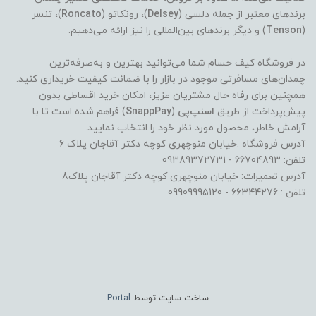
برندهای معتبر از جمله دلسی (
Delsey
)، رونکاتو (
Roncato
)، تنسر
(
Tenson
) و دیگر برندهای بین‌المللی را نیز ارائه می‌دهیم.
در فروشگاه کیف حسام شما می‌توانید بهترین و به‌صرفه‌ترین
چمدان‌های مسافرتی موجود در بازار را با ضمانت کیفیت خریداری کنید.
همچنین برای رفاه حال مشتریان عزیز، امکان خرید اقساطی بدون
پیش‌پرداخت از طریق
اسنپ‌پی
(
SnappPay
) فراهم شده است تا با
آرامش خاطر، محصول مورد نظر خود را انتخاب نمایید.
آدرس فروشگاه :خیابان منوچهری کوچه دکتر آقاجان پلاک 6
تلفن: 66704893 - 09389372731
آدرس تعمیرات: خیابان منوچهری کوچه دکتر آقاجان پلاک8
تلفن : 66344276 - 09909995120
ساخت سایت توسط
Portal