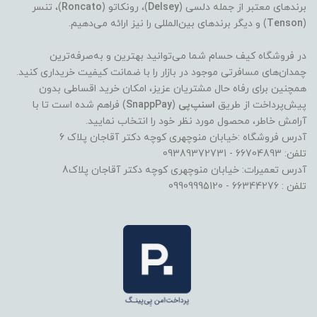
برندهای معتبر از جمله دلسی (
Delsey
)، رونکاتو (
Roncato
)، تنسر
(
Tenson
) و دیگر برندهای بین‌المللی را نیز ارائه می‌دهیم.
در فروشگاه کیف حسام شما می‌توانید بهترین و به‌صرفه‌ترین
چمدان‌های مسافرتی موجود در بازار را با ضمانت کیفیت خریداری کنید.
همچنین برای رفاه حال مشتریان عزیز، امکان خرید اقساطی بدون
پیش‌پرداخت از طریق
اسنپ‌پی
(
SnappPay
) فراهم شده است تا با
آرامش خاطر، محصول مورد نظر خود را انتخاب نمایید.
آدرس فروشگاه :خیابان منوچهری کوچه دکتر آقاجان پلاک 6
تلفن: 66704893 - 09389372731
آدرس تعمیرات: خیابان منوچهری کوچه دکتر آقاجان پلاک8
تلفن : 66344276 - 09909995120