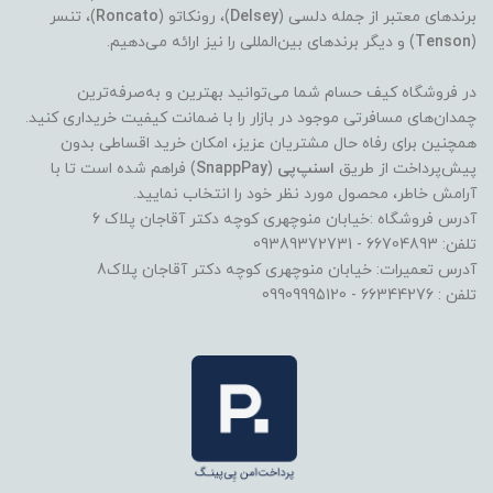
برندهای معتبر از جمله دلسی (
Delsey
)، رونکاتو (
Roncato
)، تنسر
(
Tenson
) و دیگر برندهای بین‌المللی را نیز ارائه می‌دهیم.
در فروشگاه کیف حسام شما می‌توانید بهترین و به‌صرفه‌ترین
چمدان‌های مسافرتی موجود در بازار را با ضمانت کیفیت خریداری کنید.
همچنین برای رفاه حال مشتریان عزیز، امکان خرید اقساطی بدون
پیش‌پرداخت از طریق
اسنپ‌پی
(
SnappPay
) فراهم شده است تا با
آرامش خاطر، محصول مورد نظر خود را انتخاب نمایید.
آدرس فروشگاه :خیابان منوچهری کوچه دکتر آقاجان پلاک 6
تلفن: 66704893 - 09389372731
آدرس تعمیرات: خیابان منوچهری کوچه دکتر آقاجان پلاک8
تلفن : 66344276 - 09909995120