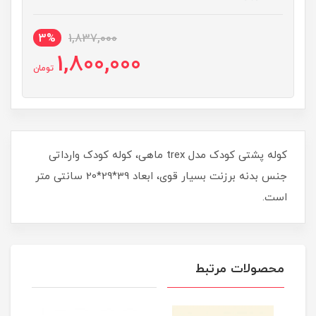
3%
1,837,000
1,800,000
تومان
کوله پشتی کودک مدل trex ماهی، کوله کودک وارداتی
جنس بدنه برزنت بسیار قوی، ابعاد 39*29*20 سانتی متر
است.
محصولات مرتبط