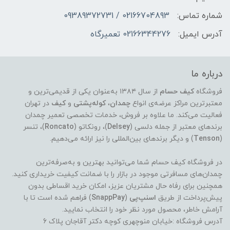
شماره تماس:
02166704893 / 09389372731
آدرس ایمیل:
02166344276 تعمیرگاه
درباره ما
فروشگاه
کیف حسام
از سال ۱۳۸۴ به‌عنوان یکی از قدیمی‌ترین و
معتبرترین مراکز عرضه‌ی انواع
چمدان
،
کوله‌پشتی
و
کیف
در تهران
فعالیت می‌کند. ما علاوه بر فروش، خدمات تخصصی تعمیر چمدان
برندهای معتبر از جمله دلسی (
Delsey
)، رونکاتو (
Roncato
)، تنسر
(
Tenson
) و دیگر برندهای بین‌المللی را نیز ارائه می‌دهیم.
در فروشگاه کیف حسام شما می‌توانید بهترین و به‌صرفه‌ترین
چمدان‌های مسافرتی موجود در بازار را با ضمانت کیفیت خریداری کنید.
همچنین برای رفاه حال مشتریان عزیز، امکان خرید اقساطی بدون
پیش‌پرداخت از طریق
اسنپ‌پی
(
SnappPay
) فراهم شده است تا با
آرامش خاطر، محصول مورد نظر خود را انتخاب نمایید.
آدرس فروشگاه :خیابان منوچهری کوچه دکتر آقاجان پلاک 6