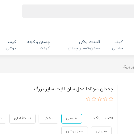
کیف
قطعات یدکی
چمدان و کوله
کیف
خلبانی
چمدان،تعمیر چمدان
کودک
دوشی
ز بزرگ
چمدان سونادا مدل سان لایت سایز بزرگ
انتخاب رنگ:
طوسی
مشکی
نسکافه ای
ن
صورتی
سبز روشن