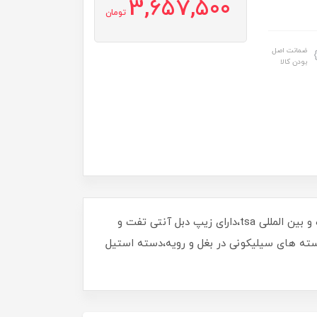
3,657,500
تومان
ضمانت اصل
بودن کالا
برند سونادا یک برند ژاپنی ، بدنه ی این چمدان ازجنس پلی پرو پیلن یا همان p.p صد در صد نشکن ،دارای قفل ضد سرقت و بین المللی tsa،دارای زیپ دبل آنتی تفت و
 بار ،دارای زیپ افزایش حجم ،چرخ های دابل با چرخش 360 درجه سایلنت،دسته های سیلیکونی در بغل و رویه،دسته استیل