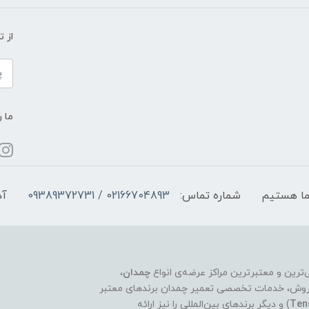
از 
ما ر
شماره تماس:
02166704893 / 09389372731
آد
چمدان
،
ر فروش، خدمات تخصصی تعمیر چمدان برندهای معتبر
Ten
) و دیگر برندهای بین‌المللی را نیز ارائه