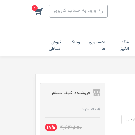
0
ورود به حساب کاربری
شگفت
اکسسوری
وبلاگ
فروش
انگیز
ها
اقساطی
فروشنده: کیف حسام
ناموجود
ارنجی
18%
4,441,250