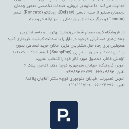
فعالیت می‌کند. ما علاوه بر فروش، خدمات تخصصی تعمیر چمدان
برندهای معتبر از جمله دلسی (
Delsey
)، رونکاتو (
Roncato
)، تنسر
(
Tenson
) و دیگر برندهای بین‌المللی را نیز ارائه می‌دهیم.
در فروشگاه کیف حسام شما می‌توانید بهترین و به‌صرفه‌ترین
چمدان‌های مسافرتی موجود در بازار را با ضمانت کیفیت خریداری کنید.
همچنین برای رفاه حال مشتریان عزیز، امکان خرید اقساطی بدون
پیش‌پرداخت از طریق
اسنپ‌پی
(
SnappPay
) فراهم شده است تا با
آرامش خاطر، محصول مورد نظر خود را انتخاب نمایید.
آدرس فروشگاه :خیابان منوچهری کوچه دکتر آقاجان پلاک 6
تلفن: 66704893 - 09389372731
آدرس تعمیرات: خیابان منوچهری کوچه دکتر آقاجان پلاک8
تلفن : 66344276 - 09909995120