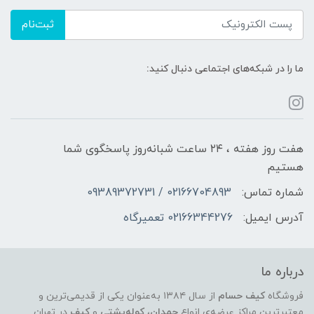
ثبت‌نام
ما را در شبکه‌های اجتماعی دنبال کنید:
هفت روز هفته ، ۲۴ ساعت شبانه‌روز پاسخگوی شما
هستیم
شماره تماس:
02166704893 / 09389372731
آدرس ایمیل:
02166344276 تعمیرگاه
درباره ما
فروشگاه
کیف حسام
از سال ۱۳۸۴ به‌عنوان یکی از قدیمی‌ترین و
معتبرترین مراکز عرضه‌ی انواع
چمدان
،
کوله‌پشتی
و
کیف
در تهران