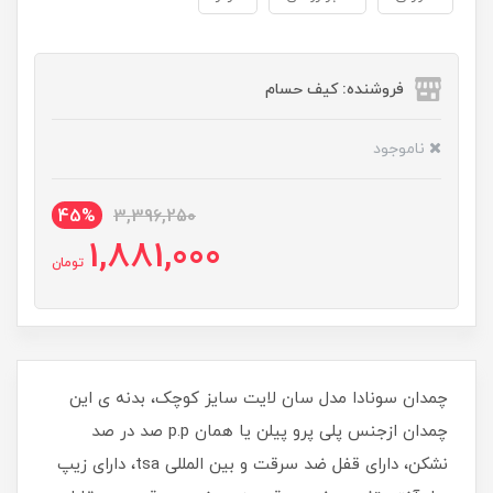
فروشنده: کیف حسام
ناموجود
45%
3,396,250
1,881,000
تومان
چمدان سونادا مدل سان لایت سایز کوچک، بدنه ی این
چمدان ازجنس پلی پرو پیلن یا همان p.p صد در صد
نشکن، دارای قفل ضد سرقت و بین المللی tsa، دارای زیپ