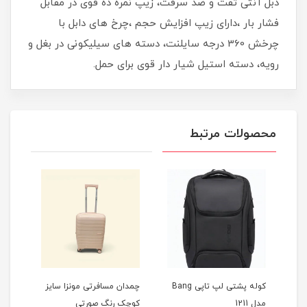
دبل آنتی تفت و ضد سرقت، زیپ نمره ده قوی در مقابل
فشار بار ،دارای زیپ افزایش حجم ،چرخ های دابل با
چرخش 360 درجه سایلنت، دسته های سیلیکونی در بغل و
رویه، دسته استیل شیار دار قوی برای حمل.
محصولات مرتبط
کوله پشتی لپ تاپی Bang
چمدان مسافرتی مونزا سایز
چمدا
مدل 1211
کوچک رنگ صورتی
کوچک