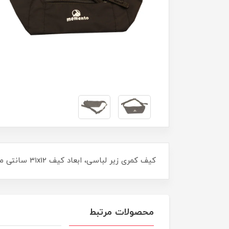
کیف کمری زیر لباسی، ابعاد کیف 31x12 سانتی متر حجم مفید برای پاسپورت و مدارک 21 سانتی متر
محصولات مرتبط