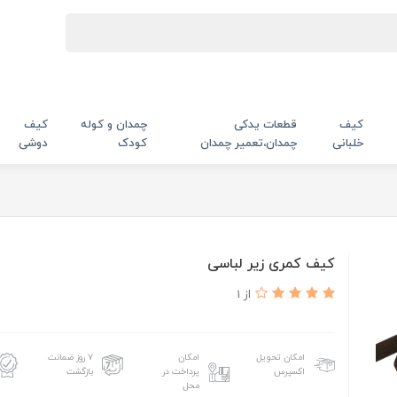
کیف
قطعات یدکی
چمدان و کوله
کیف
خلبانی
چمدان،تعمیر چمدان
کودک
دوشی
کیف کمری زیر لباسی
از 1
امکان تحویل
امکان
۷ روز ضمانت
اکسپرس
پرداخت در
بازگشت
محل