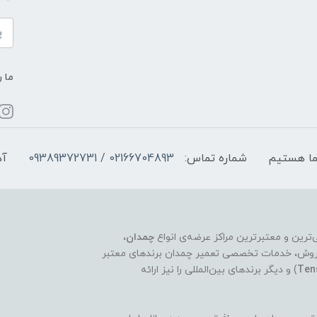
ما ر
شماره تماس:
02166704893 / 09389372731
آد
چمدان
،
ر فروش، خدمات تخصصی تعمیر چمدان برندهای معتبر
Ten
) و دیگر برندهای بین‌المللی را نیز ارائه