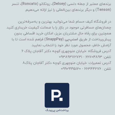
برندهای معتبر از جمله دلسی (
Delsey
)، رونکاتو (
Roncato
)، تنسر
(
Tenson
) و دیگر برندهای بین‌المللی را نیز ارائه می‌دهیم.
در فروشگاه کیف حسام شما می‌توانید بهترین و به‌صرفه‌ترین
چمدان‌های مسافرتی موجود در بازار را با ضمانت کیفیت خریداری کنید.
همچنین برای رفاه حال مشتریان عزیز، امکان خرید اقساطی بدون
پیش‌پرداخت از طریق
اسنپ‌پی
(
SnappPay
) فراهم شده است تا با
آرامش خاطر، محصول مورد نظر خود را انتخاب نمایید.
آدرس فروشگاه :خیابان منوچهری کوچه دکتر آقاجان پلاک 6
تلفن: 66704893 - 09389372731
آدرس تعمیرات: خیابان منوچهری کوچه دکتر آقاجان پلاک8
تلفن : 66344276 - 09909995120