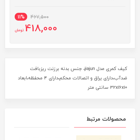
11%
467,500
418,000
تومان
کیف کمری مدل jiajun، جنس بدنه برزنت ریزبافت
ضدآب،دارای یراق و اتصالات محکم،دارای 4 محفظه،ابعاد
32x16x10 سانتی متر
محصولات مرتبط