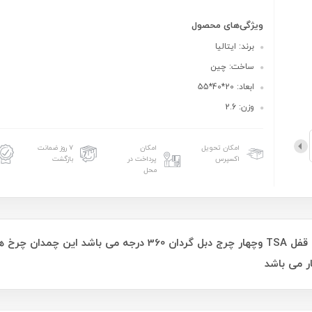
ویژگی‌های محصول
برند: ایتالیا
ساخت: چین
ابعاد: 20*40*55
وزن: 2.6
امکان تحویل
امکان
۷ روز ضمانت
اکسپرس
پرداخت در
بازگشت
محل
جنس این چمدان از جنس پلی پیروپیلن و دارای قفل TSA وچهار چرج دب