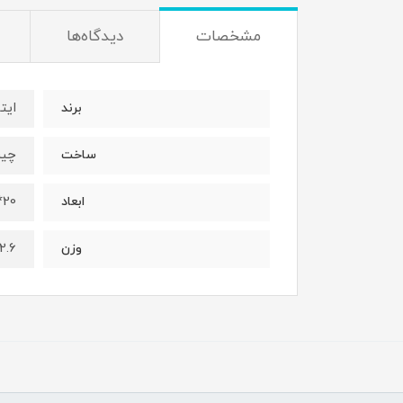
مشخصات
دیدگاه‌ها
ایتا
برند
چی
ساخت
20*40*55
ابعاد
2.6
وزن