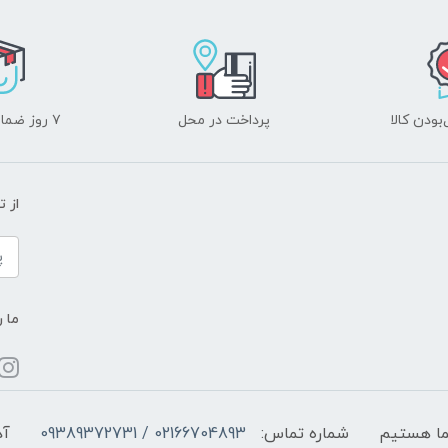
ودن کالا
پرداخت در محل
۷ روز ضمانت بازگشت
از 
ما ر
شماره تماس:
02166704893 / 09389372731
آد