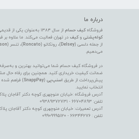
درباره ما
فروشگاه
کیف حسام
از سال ۱۳۸۴ به‌عنوان یکی از قدیمی‌ترین و معتبرترین مراکز عرضه‌ی انواع
کوله‌پشتی
و
کیف
در تهران فعالیت می‌کند. ما علاوه ب
از جمله دلسی (
Delsey
)، رونکاتو (
Roncato
)، تنسر (
son
می‌دهیم.
در فروشگاه کیف حسام شما می‌توانید بهترین و به‌صرفه‌تر
ضمانت کیفیت خریداری کنید. همچنین برای رفاه حال مشت
پیش‌پرداخت از طریق
اسنپ‌پی
(
SnappPay
) فراهم شده 
انتخاب نمایید.
آدرس فروشگاه :خیابان منوچهری کوچه دکتر آقاجان پلاک 
تلفن: 66704893 - 09389372731
آدرس تعمیرات: خیابان منوچهری کوچه دکتر آقاجان پلاک8
تلفن : 66344276 - 09909995120