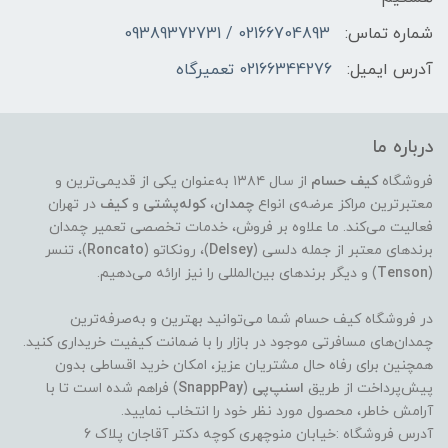
شماره تماس:
02166704893 / 09389372731
آدرس ایمیل:
02166344276 تعمیرگاه
درباره ما
فروشگاه
کیف حسام
از سال ۱۳۸۴ به‌عنوان یکی از قدیمی‌ترین و
معتبرترین مراکز عرضه‌ی انواع
چمدان
،
کوله‌پشتی
و
کیف
در تهران
فعالیت می‌کند. ما علاوه بر فروش، خدمات تخصصی تعمیر چمدان
برندهای معتبر از جمله دلسی (
Delsey
)، رونکاتو (
Roncato
)، تنسر
(
Tenson
) و دیگر برندهای بین‌المللی را نیز ارائه می‌دهیم.
در فروشگاه کیف حسام شما می‌توانید بهترین و به‌صرفه‌ترین
چمدان‌های مسافرتی موجود در بازار را با ضمانت کیفیت خریداری کنید.
همچنین برای رفاه حال مشتریان عزیز، امکان خرید اقساطی بدون
پیش‌پرداخت از طریق
اسنپ‌پی
(
SnappPay
) فراهم شده است تا با
آرامش خاطر، محصول مورد نظر خود را انتخاب نمایید.
آدرس فروشگاه :خیابان منوچهری کوچه دکتر آقاجان پلاک 6