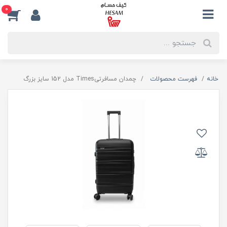
0
خانه
فهرست محصولات
چمدان مسافرتیTimes مدل 152 سایز بزرگ