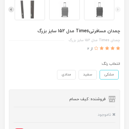
چمدان مسافرتیTimes مدل 152 سایز بزرگ
چمدان Times مدل 152 سایز بزرگ
از 2
انتخاب رنگ:
مشکی
سفید
مدادی
فروشنده: کیف حسام
ناموجود