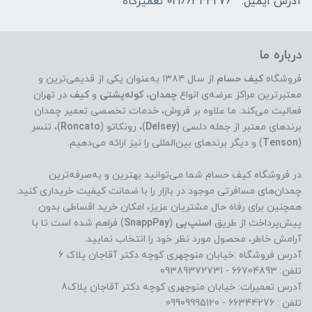
آدرس ایمیل:
02166344276 تعمیرگاه
درباره ما
فروشگاه
کیف حسام
از سال ۱۳۸۴ به‌عنوان یکی از قدیمی‌ترین و
معتبرترین مراکز عرضه‌ی انواع
چمدان
،
کوله‌پشتی
و
کیف
در تهران
فعالیت می‌کند. ما علاوه بر فروش، خدمات تخصصی تعمیر چمدان
برندهای معتبر از جمله دلسی (
Delsey
)، رونکاتو (
Roncato
)، تنسر
(
Tenson
) و دیگر برندهای بین‌المللی را نیز ارائه می‌دهیم.
در فروشگاه کیف حسام شما می‌توانید بهترین و به‌صرفه‌ترین
چمدان‌های مسافرتی موجود در بازار را با ضمانت کیفیت خریداری کنید.
همچنین برای رفاه حال مشتریان عزیز، امکان خرید اقساطی بدون
پیش‌پرداخت از طریق
اسنپ‌پی
(
SnappPay
) فراهم شده است تا با
آرامش خاطر، محصول مورد نظر خود را انتخاب نمایید.
آدرس فروشگاه :خیابان منوچهری کوچه دکتر آقاجان پلاک 6
تلفن: 66704893 - 09389372731
آدرس تعمیرات: خیابان منوچهری کوچه دکتر آقاجان پلاک8
تلفن : 66344276 - 09909995120