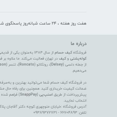
هفت روز هفته ، ۲۴ ساعت شبانه‌روز پاسخگوی شما هستیم
درباره ما
فروشگاه
کیف حسام
از سال ۱۳۸۴ به‌عنوان یکی از قدیمی‌ترین و معتبرترین مراکز عرضه‌ی انواع
کوله‌پشتی
و
کیف
در تهران فعالیت می‌کند. ما علاوه ب
از جمله دلسی (
Delsey
)، رونکاتو (
Roncato
)، تنسر (
son
می‌دهیم.
در فروشگاه کیف حسام شما می‌توانید بهترین و به‌صرفه‌تر
ضمانت کیفیت خریداری کنید. همچنین برای رفاه حال مشت
پیش‌پرداخت از طریق
اسنپ‌پی
(
SnappPay
) فراهم شده 
انتخاب نمایید.
آدرس فروشگاه :خیابان منوچهری کوچه دکتر آقاجان پلاک 
تلفن: 66704893 - 09389372731