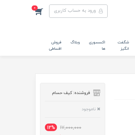
0
ورود به حساب کاربری
شگفت
اکسسوری
وبلاگ
فروش
انگیز
ها
اقساطی
فروشنده: کیف حسام
ناموجود
12%
17,000,000