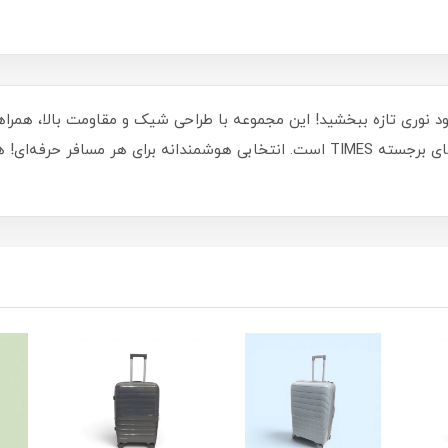
 عددی TIMES به سفرهای خود نوری تازه ببخشید! این مجموعه با طراحی شیک و مقاومت 
جادار، قابلیت حمل آسان و قفل ایمنی از ویژگی‌های برجسته TIMES است. انتخابی هوشمن