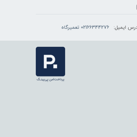
رس ایمیل:
02166344276 تعمیرگاه