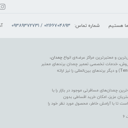
شماره تماس:
02166704893 / 09389372731
آد
چمدان
،
ر فروش، خدمات تخصصی تعمیر چمدان برندهای معتبر
Ten
) و دیگر برندهای بین‌المللی را نیز ارائه
ین چمدان‌های مسافرتی موجود در بازار را با
ریان عزیز، امکان خرید اقساطی بدون
است تا با آرامش خاطر، محصول مورد نظر خود را
6