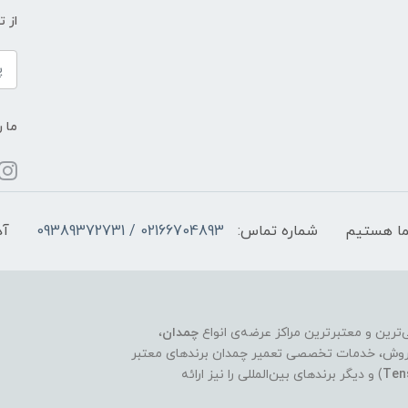
از 
ما ر
شماره تماس:
02166704893 / 09389372731
آد
چمدان
،
ر فروش، خدمات تخصصی تعمیر چمدان برندهای معتبر
Ten
) و دیگر برندهای بین‌المللی را نیز ارائه