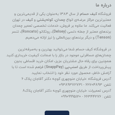
درباره ما
فروشگاه
کیف حسام
از سال ۱۳۸۴ به‌عنوان یکی از قدیمی‌ترین و
معتبرترین مراکز عرضه‌ی انواع
چمدان
،
کوله‌پشتی
و
کیف
در تهران
فعالیت می‌کند. ما علاوه بر فروش، خدمات تخصصی تعمیر چمدان
برندهای معتبر از جمله دلسی (
Delsey
)، رونکاتو (
Roncato
)، تنسر
(
Tenson
) و دیگر برندهای بین‌المللی را نیز ارائه می‌دهیم.
در فروشگاه کیف حسام شما می‌توانید بهترین و به‌صرفه‌ترین
چمدان‌های مسافرتی موجود در بازار را با ضمانت کیفیت خریداری کنید.
همچنین برای رفاه حال مشتریان عزیز، امکان خرید اقساطی بدون
پیش‌پرداخت از طریق
اسنپ‌پی
(
SnappPay
) فراهم شده است تا با
آرامش خاطر، محصول مورد نظر خود را انتخاب نمایید.
آدرس فروشگاه :خیابان منوچهری کوچه دکتر آقاجان پلاک 6
تلفن: 66704893 - 09389372731
آدرس تعمیرات: خیابان منوچهری کوچه دکتر آقاجان پلاک8
تلفن : 66344276 - 09909995120