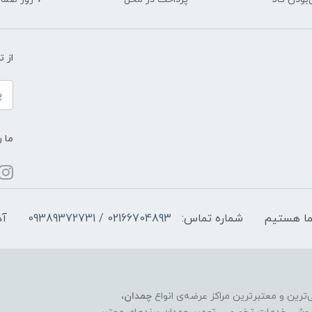
از 
ما ر
شماره تماس:
02166704893 / 09389372731
آد
چمدان
،