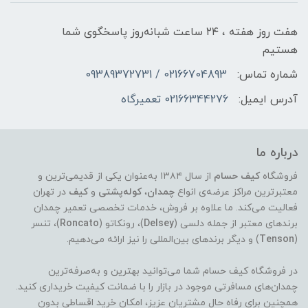
هفت روز هفته ، ۲۴ ساعت شبانه‌روز پاسخگوی شما
هستیم
شماره تماس:
02166704893 / 09389372731
آدرس ایمیل:
02166344276 تعمیرگاه
درباره ما
فروشگاه
کیف حسام
از سال ۱۳۸۴ به‌عنوان یکی از قدیمی‌ترین و
معتبرترین مراکز عرضه‌ی انواع
چمدان
،
کوله‌پشتی
و
کیف
در تهران
فعالیت می‌کند. ما علاوه بر فروش، خدمات تخصصی تعمیر چمدان
برندهای معتبر از جمله دلسی (
Delsey
)، رونکاتو (
Roncato
)، تنسر
(
Tenson
) و دیگر برندهای بین‌المللی را نیز ارائه می‌دهیم.
در فروشگاه کیف حسام شما می‌توانید بهترین و به‌صرفه‌ترین
چمدان‌های مسافرتی موجود در بازار را با ضمانت کیفیت خریداری کنید.
همچنین برای رفاه حال مشتریان عزیز، امکان خرید اقساطی بدون