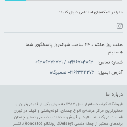
ما را در شبکه‌های اجتماعی دنبال کنید:
هفت روز هفته ، ۲۴ ساعت شبانه‌روز پاسخگوی شما
هستیم
شماره تماس:
02166704893 / 09389372731
آدرس ایمیل:
02166344276 تعمیرگاه
درباره ما
فروشگاه
کیف حسام
از سال ۱۳۸۴ به‌عنوان یکی از قدیمی‌ترین و
معتبرترین مراکز عرضه‌ی انواع
چمدان
،
کوله‌پشتی
و
کیف
در تهران
فعالیت می‌کند. ما علاوه بر فروش، خدمات تخصصی تعمیر چمدان
برندهای معتبر از جمله دلسی (
Delsey
)، رونکاتو (
Roncato
)، تنسر