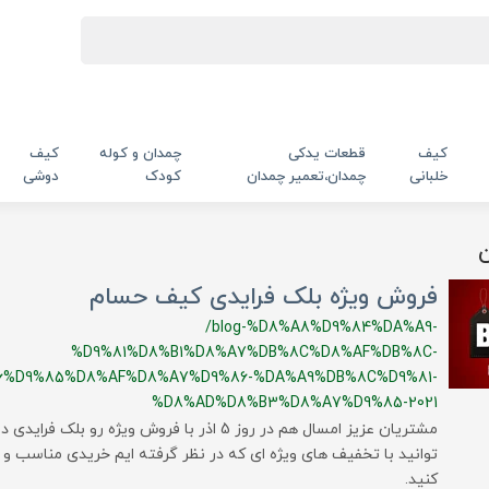
کیف
قطعات یدکی
چمدان و کوله
کیف
خلبانی
چمدان،تعمیر چمدان
کودک
دوشی
فروش ویژه بلک فرایدی کیف حسام
/blog-%D8%A8%D9%84%DA%A9-
%D9%81%D8%B1%D8%A7%DB%8C%D8%AF%DB%8C-
6%D9%85%D8%AF%D8%A7%D9%86-%DA%A9%DB%8C%D9%81-
%D8%AD%D8%B3%D8%A7%D9%85-2021
مشتریان عزیز امسال هم در روز 5 اذر با فروش ویژه رو
توانید با تخفیف های ویژه ای که در نظر گرفته ایم خریدی مناسب و عا
کنید.