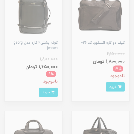
کیف دو کاره اکسفورد کد 026
کوله پشتی2 کاره مدل georg
jensen
2,150,000
1,800,000
1,800,000 تومان
1,650,000 تومان
17%
9%
ناموجود
ناموجود
خرید
خرید