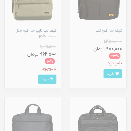
کیف سه کاره کت
کیف لپ تاپی سه کاره مدل
polo class
1,450,000
1,061,500
980,000 تومان
962,500 تومان
33%
10%
ناموجود
ناموجود
خرید
خرید