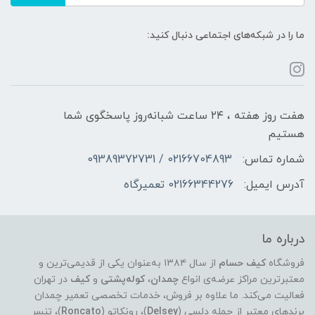
ما را در شبکه‌های اجتماعی دنبال کنید:
هفت روز هفته ، ۲۴ ساعت شبانه‌روز پاسخگوی شما
هستیم
شماره تماس:
02166704893 / 09389372731
آدرس ایمیل:
02166344276 تعمیرگاه
درباره ما
فروشگاه
کیف حسام
از سال ۱۳۸۴ به‌عنوان یکی از قدیمی‌ترین و
معتبرترین مراکز عرضه‌ی انواع
چمدان
،
کوله‌پشتی
و
کیف
در تهران
فعالیت می‌کند. ما علاوه بر فروش، خدمات تخصصی تعمیر چمدان
برندهای معتبر از جمله دلسی (
Delsey
)، رونکاتو (
Roncato
)، تنسر