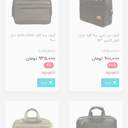
کیف لپ تاپی سه کاره مدل
کیف سه کاره polo class مدل
کمل اکتیو MT
900
1,017,500
1,250,000
900,000 تومان
935,000 تومان
9%
28%
ناموجود
ناموجود
خرید
خرید