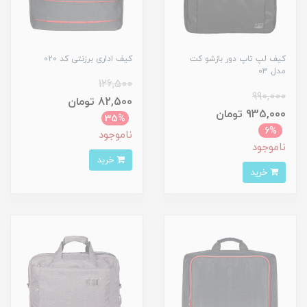
کیف لپ تاپ دور بازشو کت
کیف اداری برزنتی کد 020
مدل 03
126,500
990,000
82,500 تومان
935,000 تومان
35%
6%
ناموجود
ناموجود
خرید
خرید