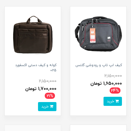
کیف لپ تاپ و رودوشی گلنس
کوله و کیف دستی اکسفورد
025
2,150,000
2,150,000
1,650,000 تومان
1,700,000 تومان
24%
21%
خرید
خرید