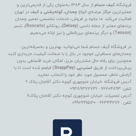
فروشگاه
کیف حسام
از سال ۱۳۸۴ به‌عنوان یکی از قدیمی‌ترین و
معتبرترین مراکز عرضه‌ی انواع
چمدان
،
کوله‌پشتی
و
کیف
در تهران
فعالیت می‌کند. ما علاوه بر فروش، خدمات تخصصی تعمیر چمدان
برندهای معتبر از جمله دلسی (
Delsey
)، رونکاتو (
Roncato
)، تنسر
(
Tenson
) و دیگر برندهای بین‌المللی را نیز ارائه می‌دهیم.
در فروشگاه کیف حسام شما می‌توانید بهترین و به‌صرفه‌ترین
چمدان‌های مسافرتی موجود در بازار را با ضمانت کیفیت خریداری کنید.
همچنین برای رفاه حال مشتریان عزیز، امکان خرید اقساطی بدون
پیش‌پرداخت از طریق
اسنپ‌پی
(
SnappPay
) فراهم شده است تا با
آرامش خاطر، محصول مورد نظر خود را انتخاب نمایید.
آدرس فروشگاه :خیابان منوچهری کوچه دکتر آقاجان پلاک 6
تلفن: 66704893 - 09389372731
آدرس تعمیرات: خیابان منوچهری کوچه دکتر آقاجان پلاک8
تلفن : 66344276 - 09909995120