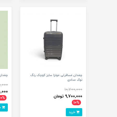
چمدان مسافرتی مونزا سایز کوچک رنگ
چمدان
نوک مدادی
0,000
10,700,000
700,000
9,700,000 تومان
10%
10%
خرید
خرید