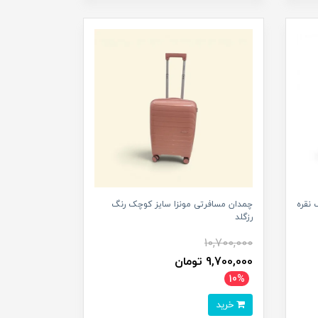
 نقره
چمدان مسافرتی مونزا سایز کوچک رنگ
رزگلد
10,700,000
9,700,000 تومان
10%
خرید