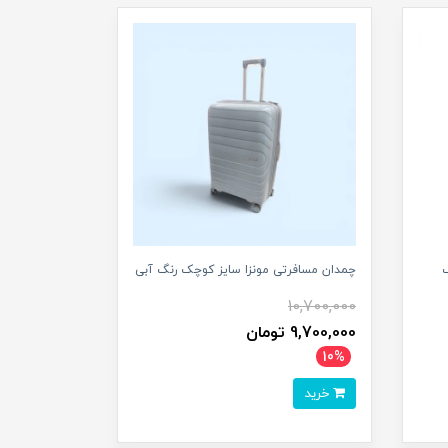
چمدان مسافرتی مونزا سایز کوچک رنگ آبی
10,700,000
9,700,000 تومان
10%
خرید