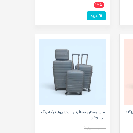
15%
خرید
زگلد
سری چمدان مسافرتی مونزا چهار تیکه رنگ
آبی روشن
28,000,000