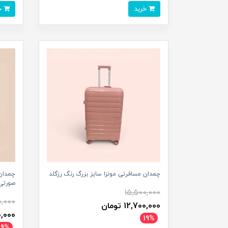
خرید
خرید
چمدان مسافرتی مونزا سایز بزرگ رنگ رزگلد
چمدان 
صورتی
15,500,000
0,000
12,700,000 تومان
700,000
19%
19%