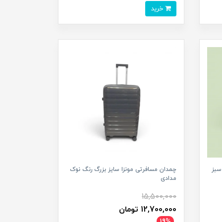
خرید
سبز
چمدان مسافرتی مونزا سایز بزرگ رنگ نوک
مدادی
15,500,000
12,700,000 تومان
19%