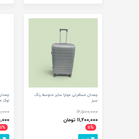
چمدان مسافرتی مونزا سایز متوسط رنگ
چمدان
سبز
نوک م
0,000
12,500,000
11,200,000 تومان
,200,000
11%
11%
خرید
خرید