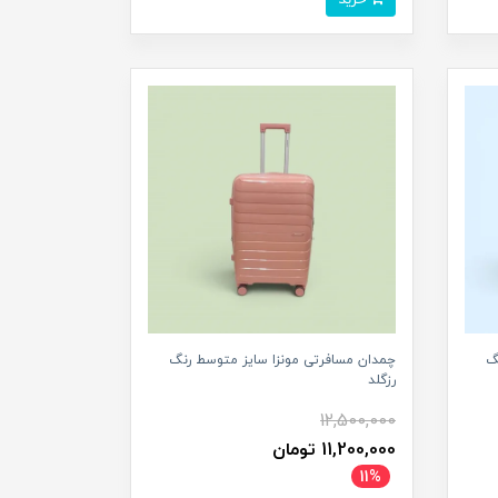
گ
چمدان مسافرتی مونزا سایز متوسط رنگ
رزگلد
12,500,000
11,200,000 تومان
11%