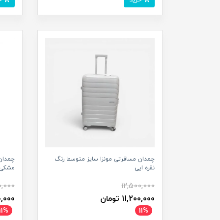
چمدان مسافرتی مونزا سایز متوسط رنگ
چمدان
نقره ایی
مشکی
0,000
12,500,000
11,200,000 تومان
,200,000
11%
11%