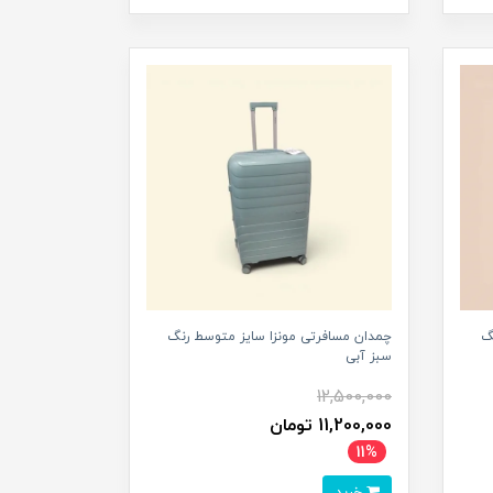
گ
چمدان مسافرتی مونزا سایز متوسط رنگ
سبز آبی
12,500,000
11,200,000 تومان
11%
خرید