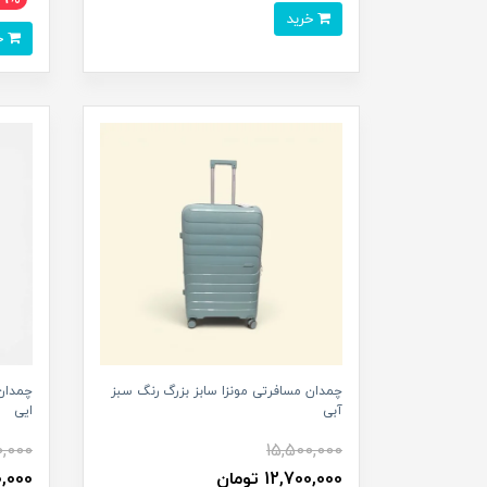
خرید
خرید
چمدان مسافرتی مونزا سابز بزرگ رنگ سبز
چمدان 
آبی
ایی
0,000
15,500,000
12,700,000 تومان
700,000