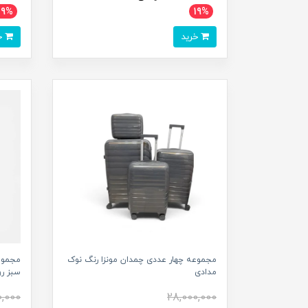
19%
19%
خرید
خرید
مجموعه چهار عددی چمدان مونزا رنگ نوک
مجموع
مدادی
سبز ر
0,000
28,000,000