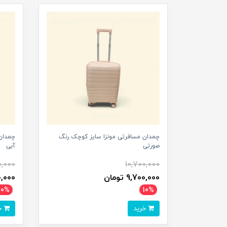
چمدان مسافرتی مونزا سایز کوچک رنگ
چمدان
صورتی
آبی
0,000
10,700,000
9,700,000 تومان
700,000
10%
10%
خرید
خرید