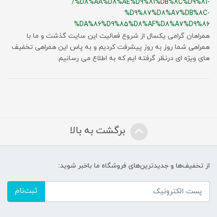
/%D8%AA%D8%AE%D9%81%DB%8C%D9%81-
%D9%87%D8%A7%DB%8C-
%DA%86%D9%85%D8%AF%D8%A7%D9%86
همراهان گرامی یکسال از شروع فعالیت این سایت گذشت و ما با
همراهی شما روز به روز پیشرفت کردیم و به پاس این همراهی تخفیف
های ویژه ای درنظر گرفته ایم که به اطلاع می رسانیم
برگشت به بالا
از تخفیف‌ها و جدیدترین‌های فروشگاه ما باخبر شوید:
ثبت‌نام