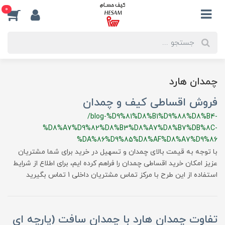
0
چمدان هارد
فروش اقساطی کیف و چمدان
/blog-%D9%81%D8%B1%D9%88%D8%B4-
%D8%A7%D9%82%D8%B3%D8%A7%D8%B7%DB%8C-
%DA%86%D9%85%D8%AF%D8%A7%D9%86
با توجه به قیمت بالای چمدان و تسهیل در خرید برای شما مشتریان
عزیز امکان خرید اقساطی چمدان را فراهم کرده ایم، برای اطلاع از شرایط
استفاده از این طرح با مرکز تماس مشتریان داخلی 1 تماس بگیرید
تفاوت چمدان هارد با چمدان سافت (پارچه ای