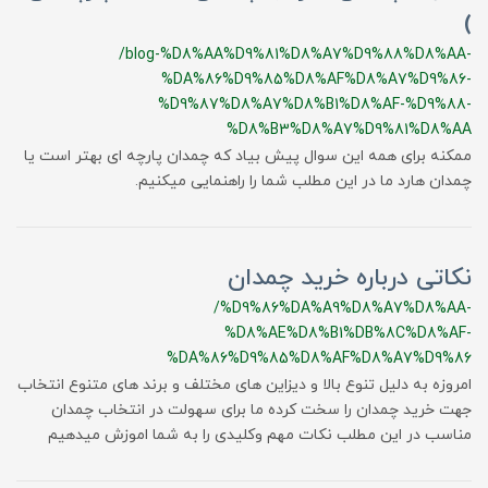
)
/blog-%D8%AA%D9%81%D8%A7%D9%88%D8%AA-
%DA%86%D9%85%D8%AF%D8%A7%D9%86-
%D9%87%D8%A7%D8%B1%D8%AF-%D9%88-
%D8%B3%D8%A7%D9%81%D8%AA
ممکنه برای همه این سوال پیش بیاد که چمدان پارچه ای بهتر است یا
چمدان هارد ما در این مطلب شما را راهنمایی میکنیم.
نکاتی درباره خرید چمدان
/%D9%86%DA%A9%D8%A7%D8%AA-
%D8%AE%D8%B1%DB%8C%D8%AF-
%DA%86%D9%85%D8%AF%D8%A7%D9%86
امروزه به دلیل تنوع بالا و دیزاین های مختلف و برند های متنوع انتخاب
جهت خرید چمدان را سخت کرده ما برای سهولت در انتخاب چمدان
مناسب در این مطلب نکات مهم وکلیدی را به شما اموزش میدهیم